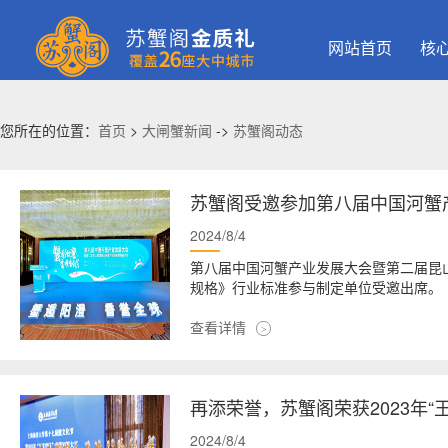
网站首页
核
您所在的位置：
首页
>
大闸蟹新闻
->
苏蟹阁动态
苏蟹阁受邀参加第八届中国河蟹产
2024/8/4
第八届中国河蟹产业发展大会暨第二届昆
规格》行业标准参与制定单位受邀出席。
查看详情
再添荣誉，苏蟹阁荣获2023年
2024/8/4