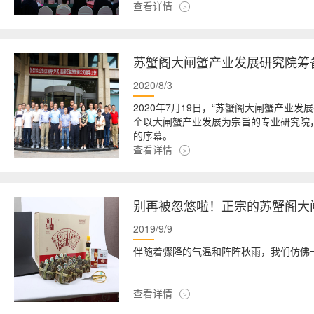
位(商户)代表共300余人参会。
查看详情
苏蟹阁大闸蟹产业发展研究院筹
2020/8/3
2020年7月19日，“苏蟹阁大闸蟹产业
个以大闸蟹产业发展为宗旨的专业研究院
的序幕。
查看详情
别再被忽悠啦！正宗的苏蟹阁大
2019/9/9
伴随着骤降的气温和阵阵秋雨，我们仿佛
查看详情