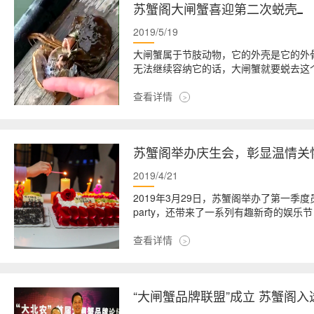
苏蟹阁大闸蟹喜迎第二次蜕壳
2019/5/19
大闸蟹属于节肢动物，它的外壳是它的外
无法继续容纳它的话，大闸蟹就要蜕去这
查看详情
苏蟹阁举办庆生会，彰显温情关
2019/4/21
2019年3月29日，苏蟹阁举办了第一季
party，还带来了一系列有趣新奇的娱
查看详情
“大闸蟹品牌联盟”成立 苏蟹阁入