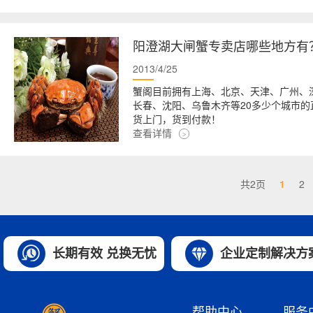
阳澄湖大闸蟹专卖店哪些地方有
2013/4/25
蟹阁目前拥有上海、北京、天津、广州、
长春、沈阳、乌鲁木齐等20多少个城市
货上门，货到付款！
查看详情
共2页
1
2
苏蟹阁 金标蟹
覆盖26座大中城
长期有效 兑换无忧
企业定制解决方
苏蟹阁 金标蟹
覆盖26座大中城
帮助中心
服务