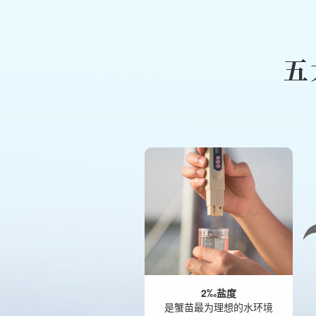
2‰盐度
是蟹苗最为理想的水环境