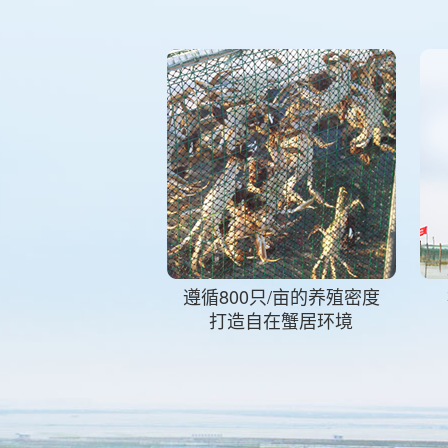
遵循800只/亩的养殖密度
打造自在蟹居环境